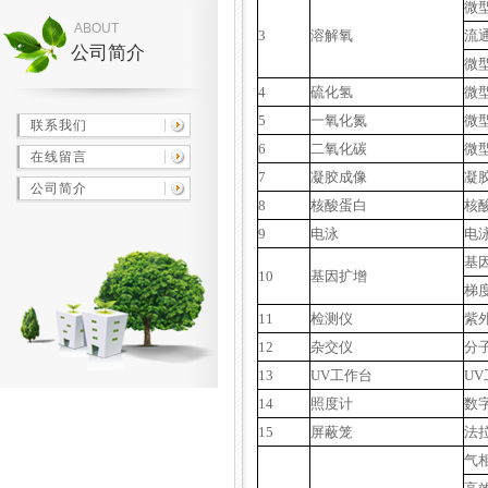
微
ABOUT
3
溶解氧
流
公司简介
微
4
硫化氢
微
5
一氧化氮
微
联系我们
6
二氧化碳
微
在线留言
7
凝胶成像
凝
公司简介
8
核酸蛋白
核
9
电泳
电
基
10
基因扩增
梯度
11
检测仪
紫
12
杂交仪
分
13
UV工作台
U
14
照度计
数
15
屏蔽笼
法
气