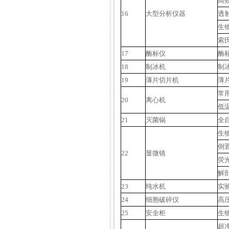
高
16
大型分析仪器
透
生
索
17
酶标仪
酶
18
制冰机
制
19
薄片切片机
薄
常
20
离心机
低
21
灭菌锅
全
生
倒
22
显微镜
荧
解
23
纯水机
实
24
细胞破碎仪
高
25
安全柜
生
超