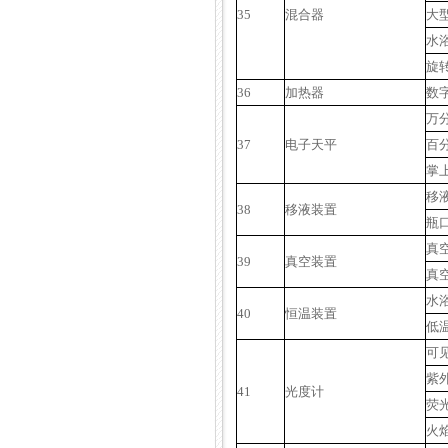
35
混合器
大
水
旋
36
加热器
数
万
37
电子天平
百
掌
移
38
移液装置
瓶
真
39
真空装置
真
水
40
恒温装置
低
可
紫
41
光度计
荧
火