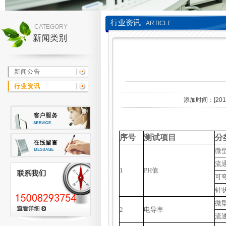
行业资讯
ARTICLE
CATEGORY
新闻类别
新闻公告
行业资讯
添加时间：[2014/
序号
测试项目
分
微
流
1
PH值
可
针
微
2
电导率
流