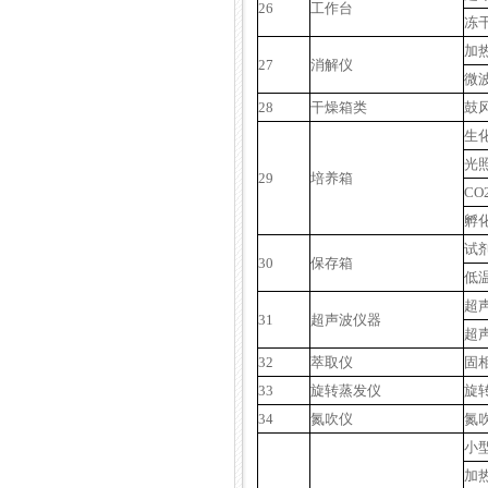
26
工作台
冻
加
27
消解仪
微
28
干燥箱类
鼓
生
光
29
培养箱
CO
孵
试
30
保存箱
低
超
31
超声波仪器
超
32
萃取仪
固
33
旋转蒸发仪
旋
34
氮吹仪
氮
小
加