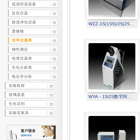
低温恒温设备
反应仪器
除湿净化仪器
WZZ-1S(1SS)/2S(2SS)自动旋光仪
显微镜
光学仪器类
物性测定
色谱仪器类
生化分析类
电化学分析
实验耗材
玻璃器皿
WYA－1S/2S数字阿贝折射仪
生化试剂
实验室家具