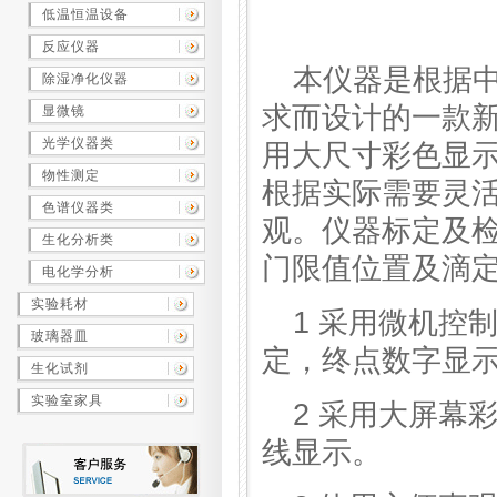
低温恒温设备
反应仪器
本仪器是根据中
除湿净化仪器
求而设计的一款
显微镜
光学仪器类
用大尺寸彩色显
物性测定
根据实际需要灵
色谱仪器类
观。仪器标定及
生化分析类
门限值位置及滴
电化学分析
实验耗材
1 采用微机控
玻璃器皿
定，终点数字显
生化试剂
实验室家具
2 采用大屏幕
线显示。