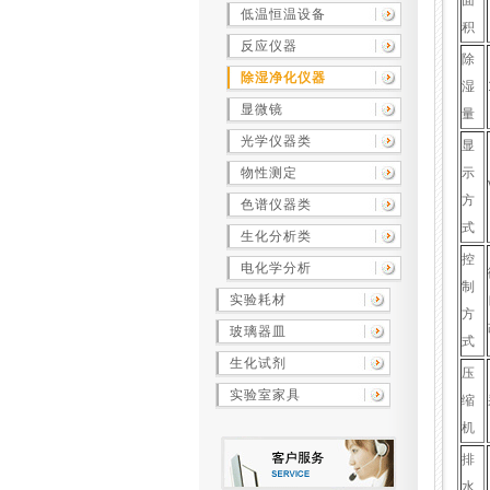
面
低温恒温设备
积
反应仪器
除
除湿净化仪器
湿
显微镜
量
光学仪器类
显
物性测定
示
方
色谱仪器类
式
生化分析类
控
电化学分析
制
实验耗材
方
玻璃器皿
式
生化试剂
压
实验室家具
缩
机
排
水