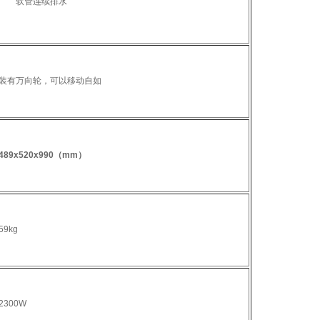
软管连续排水
装有万向轮，可以移动自如
489x520x990（mm）
59kg
2300W