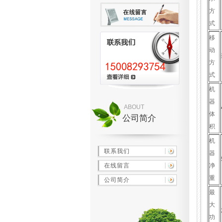
方
式
移
动
方
式
机
器
ABOUT
体
公司简介
积
机
联系我们
器
在线留言
净
重
公司简介
最
大
功