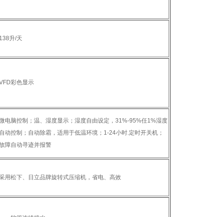
138升/天
VFD彩色显示
微电脑控制；温、湿度显示；湿度自由设定，31%-95%任1%湿度
自动控制；自动除霜，适用于低温环境；1-24小时.定时开关机；
故障自动寻迹并报警
采用松下、日立品牌旋转式压缩机，省电、高效